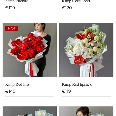
Kimp Firebird
Kimp Coral Reef
€
129
€
120
HOT
Kimp Red kiss
Kimp Red lipstick
€
149
€
119