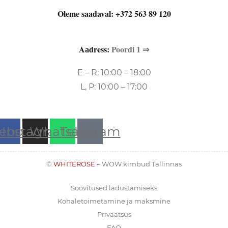
Oleme saadaval:
+372 563 89 120
Aаdress:
Poordi 1 ⇒
E – R: 10:00 – 18:00
L, P: 10:00 – 17:00
ebook
Instagram
Whatsapp
Telegram
©
WHITEROSE
– WOW kimbud Tallinnas
Soovitused ladustamiseks
Kohaletoimetamine ja maksmine
Privaatsus
FAQ