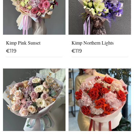
Kimp Pink Sunset
Kimp Northern Lights
€
119
€
119