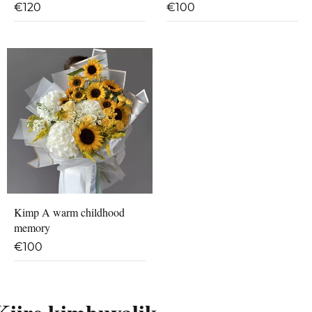
€
120
€
100
OUT OF STOCK
Kimp A warm childhood
memory
€
100