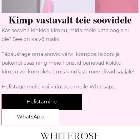
Kimp vastavalt teie soovidele
Kas soovite kinkida kimpu, mida meie kataloogis ei
ole? See on ka võimalik!
Täpsustage oma soovid värvi, kompositsiooni ja
pakendi osas ning meie floristid panevad kokku
kimpu või komplekti, mis kindlasti meeldivad saajale!
Helistage meile või kirjutage meile Whatsapp.
Helistamine
WhatsApp