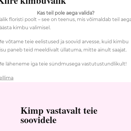
Kiire kimbuvalik
Kas teil pole aega valida?
alik floristi poolt – see on teenus, mis võimaldab teil aeg
äästa kimbu valimisel.
e võtame teie eelistused ja soovid arvesse, kuid kimbu
isu paneb teid meeldivalt üllatuma, mitte ainult saajat.
e läheneme iga teie sündmusega vastutustundlikult!
ellima
Kimp vastavalt teie
soovidele