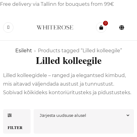
Free delivery via Tallinn for bouquets from 99€
0
Esileht
›
Products tagged “Lilled kolleegile”
Lilled kolleegile
Lilled kolleegidele – ranged ja elegantsed kimbud,
mis aitavad väljendada austust ja tunnustust.
Sobivad kõikideks kontoriüritusteks ja pidustusteks.
Järjesta uudsuse alusel
FILTER