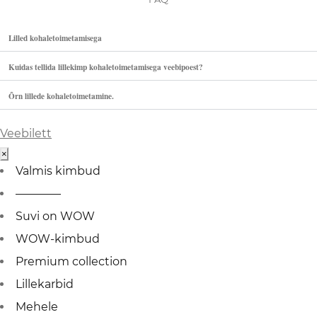
Lilled kohaletoimetamisega
Kuidas tellida lillekimp kohaletoimetamisega veebipoest?
Õrn lillede kohaletoimetamine.
Veebilett
×
Valmis kimbud
————
Suvi on WOW
WOW-kimbud
Premium collection
Lillekarbid
Mehele