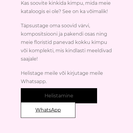
Kas soovite kinkida kimpu, mida meie
kataloogis ei ole? See on ka võimalik!
Täpsustage oma soovid värvi,
kompositsiooni ja pakendi osas ning
meie floristid panevad kokku kimpu
või komplekti, mis kindlasti meeldivad
saajale!
Helistage meile või kirjutage meile
Whatsapp.
Helistamine
WhatsApp