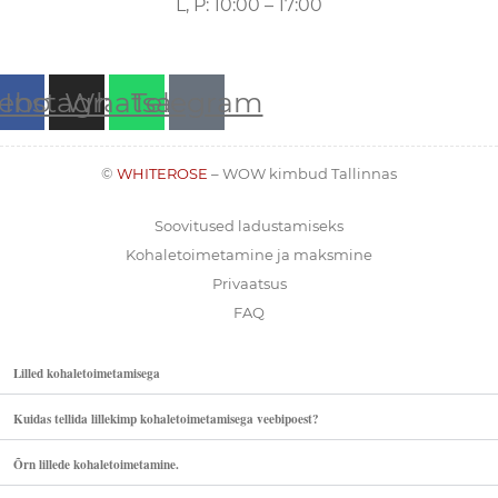
L, P: 10:00 – 17:00
ebook
Instagram
Whatsapp
Telegram
©
WHITEROSE
– WOW kimbud Tallinnas
Soovitused ladustamiseks
Kohaletoimetamine ja maksmine
Privaatsus
FAQ
Lilled kohaletoimetamisega
Kuidas tellida lillekimp kohaletoimetamisega veebipoest?
Õrn lillede kohaletoimetamine.