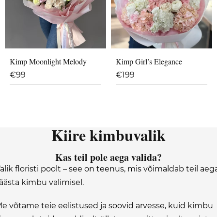
Kimp Moonlight Melody
Kimp Girl’s Elegance
€
99
€
199
Kiire kimbuvalik
Kas teil pole aega valida?
alik floristi poolt – see on teenus, mis võimaldab teil aeg
äästa kimbu valimisel.
e võtame teie eelistused ja soovid arvesse, kuid kimbu