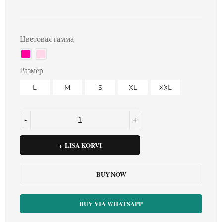
Цветовая гамма
Размер
L
M
S
XL
XXL
LISA KORVI
BUY NOW
BUY VIA WHATSAPP