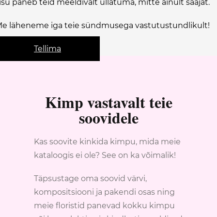
isu paneb teid meeldivalt üllatuma, mitte ainult saajat.
e läheneme iga teie sündmusega vastutustundlikult!
Tellima
Kimp vastavalt teie
soovidele
Kas soovite kinkida kimpu, mida meie
kataloogis ei ole? See on ka võimalik!
Täpsustage oma soovid värvi,
kompositsiooni ja pakendi osas ning
meie floristid panevad kokku kimpu