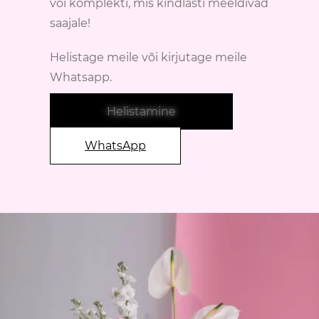
või komplekti, mis kindlasti meeldivad
saajale!
Helistage meile või kirjutage meile
Whatsapp.
Helistamine
WhatsApp