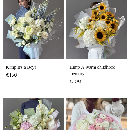
OUT OF STOCK
Kimp It's a Boy!
Kimp A warm childhood
memory
€
150
€
100