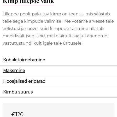
Kimp lillepoe valik
Lillepoe poolt pakutav kimp on teenus, mis säästab
teile aega kimpude valimisel. Me võtame arvesse teie
eelistusi ja soove, kuid kimpude täitmine üllatab
meeldivalt isegi teid, mitte ainult saaja. Läheneme
vastutustundlikult igale teie üritusele!
Kohaletoimetamine
Maksmine
Hooajalised eripärad
Kimbu suurus
€
120