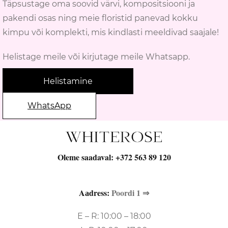
Täpsustage oma soovid värvi, kompositsiooni ja
pakendi osas ning meie floristid panevad kokku
kimpu või komplekti, mis kindlasti meeldivad saajale!
Helistage meile või kirjutage meile Whatsapp.
Helistamine
WhatsApp
Oleme saadaval:
+372 563 89 120
Aаdress:
Poordi 1 ⇒
E – R: 10:00 – 18:00