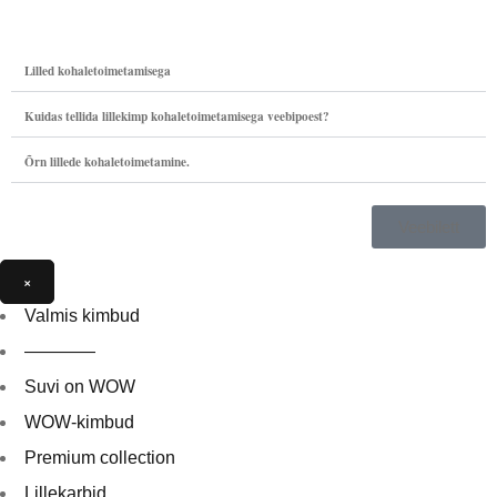
Lilled kohaletoimetamisega
Kuidas tellida lillekimp kohaletoimetamisega veebipoest?
Õrn lillede kohaletoimetamine.
Veebilett
×
Valmis kimbud
————
Suvi on WOW
WOW-kimbud
Premium collection
Lillekarbid