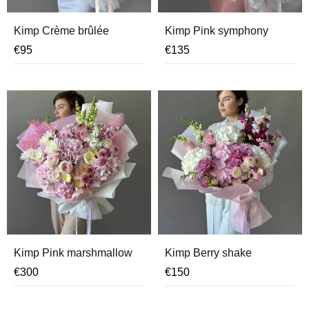
Kimp Crème brûlée
Kimp Pink symphony
€
95
€
135
Kimp Pink marshmallow
Kimp Berry shake
€
300
€
150