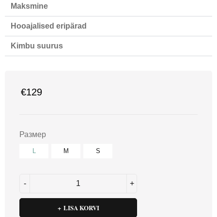
Maksmine
Hooajalised eripärad
Kimbu suurus
€
129
Размер
L
M
S
LISA KORVI