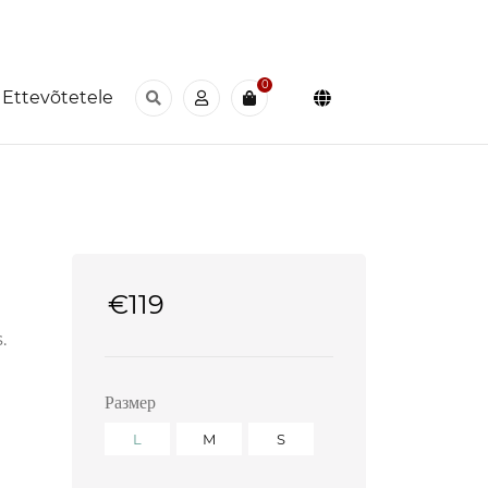
0
Ettevõtetele
€
119
.
Размер
L
M
S