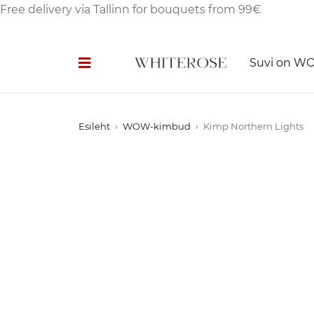
Free delivery via Tallinn for bouquets from 99€
Suvi on W
Esileht
›
WOW-kimbud
›
Kimp Northern Lights