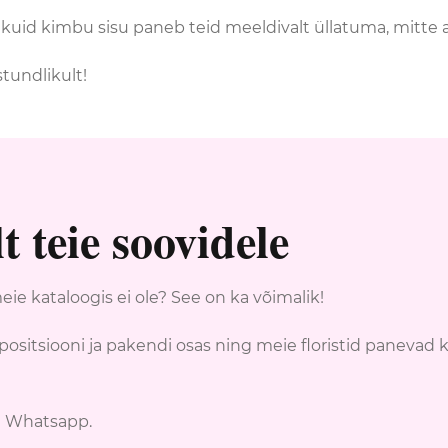
 kuid kimbu sisu paneb teid meeldivalt üllatuma, mitte ai
tundlikult!
 teie soovidele
ie kataloogis ei ole? See on ka võimalik!
ositsiooni ja pakendi osas ning meie floristid panevad
le Whatsapp.