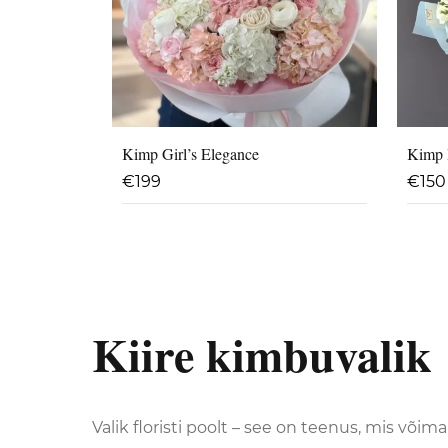
Kimp Girl’s Elegance
Kimp I
€
199
€
150
Kiire kimbuvalik
Valik floristi poolt – see on teenus, mis võim