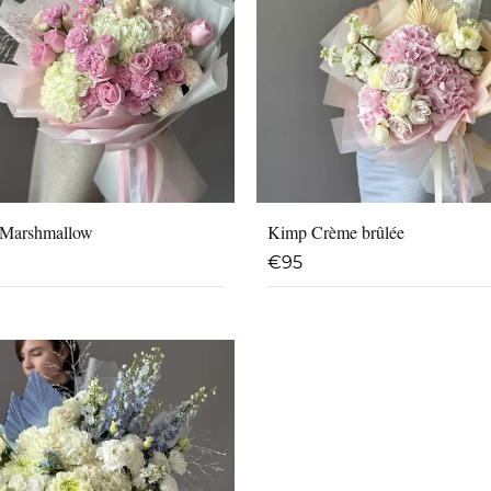
Marshmallow
Kimp Crème brûlée
€
95