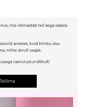
teenus, mis võimaldab teil aega säästa
 soovid arvesse, kuid kimbu sisu
a, mitte ainult saajat.
usega vastutustundlikult!
Tellima