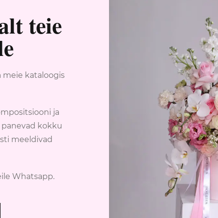
lt teie
le
a meie kataloogis
mpositsiooni ja
id panevad kokku
asti meeldivad
eile Whatsapp.