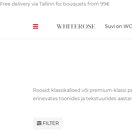
Free delivery via Tallinn for bouquets from 99€
Suvi on W
Roosid: klassikalised või premium-klassi p
erinevates toonides ja tekstuurides aasta
FILTER