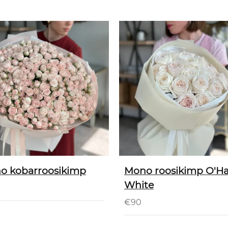
o kobarroosikimp
Mono roosikimp O'Ha
White
0
€
90