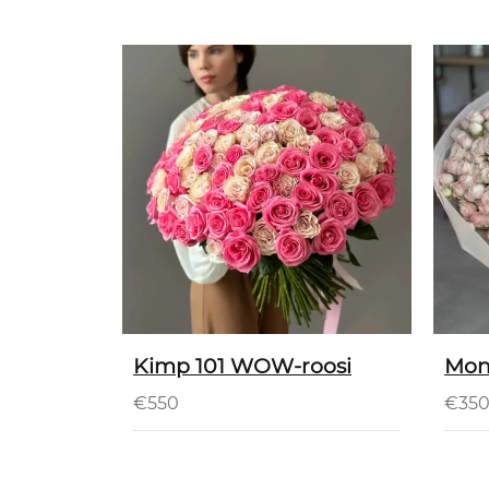
Kimp 101 WOW-roosi
Mon
€
550
€
35