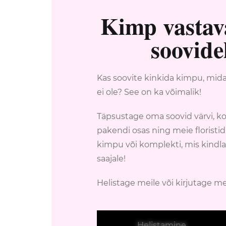
Kimp vastava
soovide
Kas soovite kinkida kimpu, mid
ei ole? See on ka võimalik!
Täpsustage oma soovid värvi, ko
pakendi osas ning meie florist
kimpu või komplekti, mis kindl
saajale!
Helistage meile või kirjutage m
Helistamine