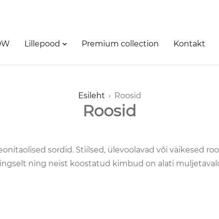
OW
Lillepood
Premium collection
Kontakt
Esileht
›
Roosid
Roosid
eonitaolised sordid. Stiilsed, ülevoolavad või väikesed r
ringselt ning neist koostatud kimbud on alati muljetaval