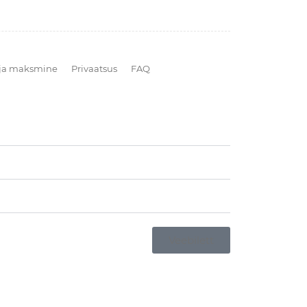
ja maksmine
Privaatsus
FAQ
Veebilett