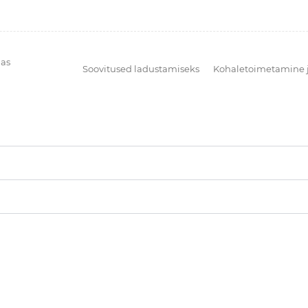
as
Soovitused ladustamiseks
Kohaletoimetamine 