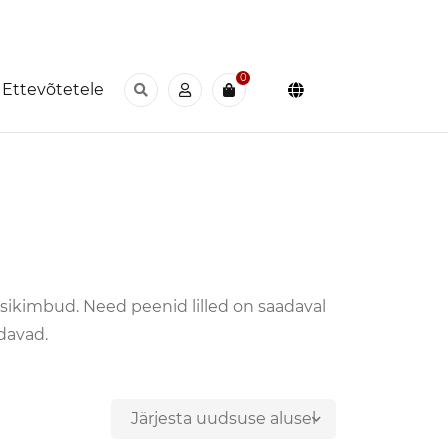
0
Ettevõtetele
oosikimbud. Need peenid lilled on saadaval
davad.
Järjesta uudsuse alusel