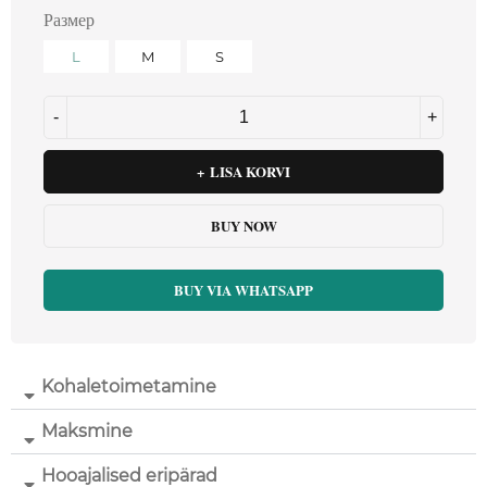
Размер
L
M
S
LISA KORVI
BUY NOW
BUY VIA WHATSAPP
Kohaletoimetamine
Maksmine
Hooajalised eripärad