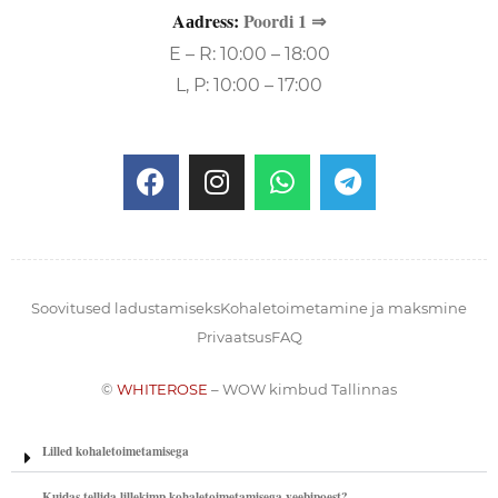
Aаdress:
Poordi 1 ⇒
E – R: 10:00 – 18:00
L, P: 10:00 – 17:00
Soovitused ladustamiseks
Kohaletoimetamine ja maksmine
Privaatsus
FAQ
©
WHITEROSE
– WOW kimbud Tallinnas
Lilled kohaletoimetamisega
Kuidas tellida lillekimp kohaletoimetamisega veebipoest?