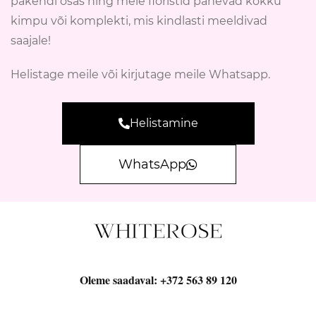
pakendi osas ning meie floristid panevad kokku
kimpu või komplekti, mis kindlasti meeldivad
saajale!
Helistage meile või kirjutage meile Whatsapp.
Helistamine
WhatsApp
Oleme saadaval:
+372 563 89 120