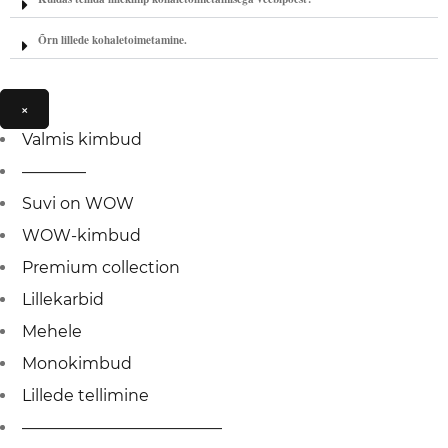
Õrn lillede kohaletoimetamine.
×
Valmis kimbud
————
Suvi on WOW
WOW-kimbud
Premium collection
Lillekarbid
Mehele
Monokimbud
Lillede tellimine
————————————–