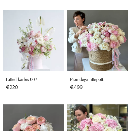
OUT OF STOCK
Lilled karbis 007
Pionidega lillepott
€
220
€
499