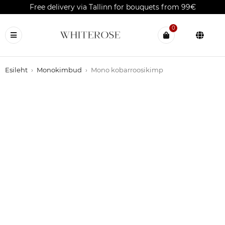
Free delivery via Tallinn for bouquets from 99€
0
Esileht
›
Monokimbud
›
Mono kobarroosikimp