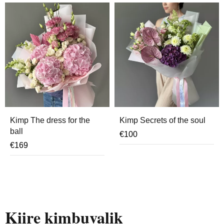
Kimp The dress for the
Kimp Secrets of the soul
ball
€
100
€
169
Kiire kimbuvalik