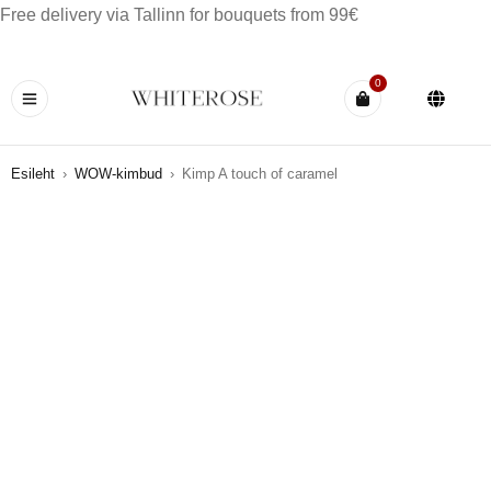
Free delivery via Tallinn for bouquets from 99€
0
Esileht
›
WOW-kimbud
›
Kimp A touch of caramel
HOT