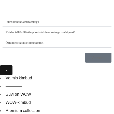
Lilled kohaletoimetamisega
Kuidas tellida lillekimp kohaletoimetamisega veebipoest?
Õrn lillede kohaletoimetamine.
Veebilett
×
Valmis kimbud
————
Suvi on WOW
WOW-kimbud
Premium collection