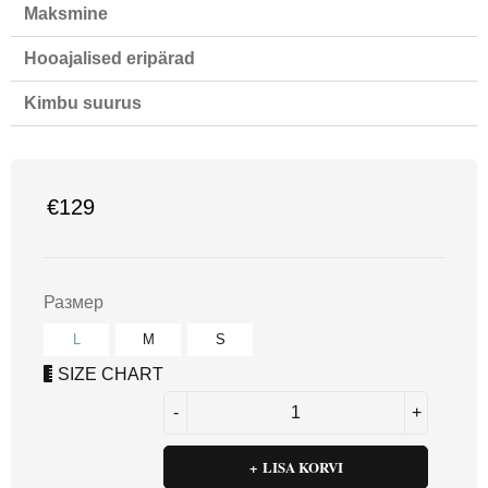
Maksmine
Hooajalised eripärad
Kimbu suurus
€
129
Размер
L
M
S
SIZE CHART
LISA KORVI