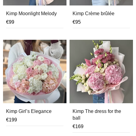
Kimp Moonlight Melody
Kimp Crème brûlée
€
99
€
95
Kimp Girl’s Elegance
Kimp The dress for the
ball
€
199
€
169