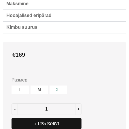
Maksmine
Hooajalised eripärad
Kimbu suurus
€
169
Размер
L
M
XL
LISA KORVI