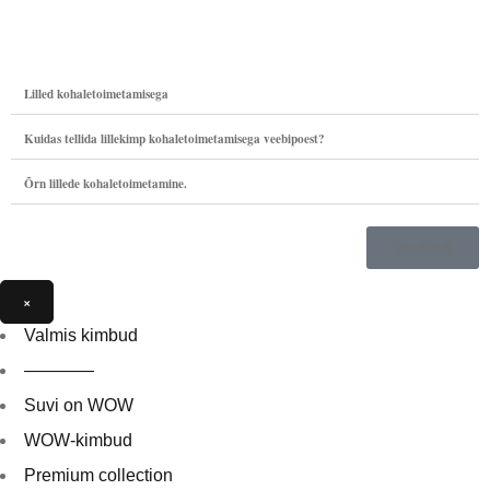
Lilled kohaletoimetamisega
Kuidas tellida lillekimp kohaletoimetamisega veebipoest?
Õrn lillede kohaletoimetamine.
Veebilett
×
Valmis kimbud
————
Suvi on WOW
WOW-kimbud
Premium collection