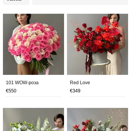
101 WOW-роза
Red Love
€
550
€
349