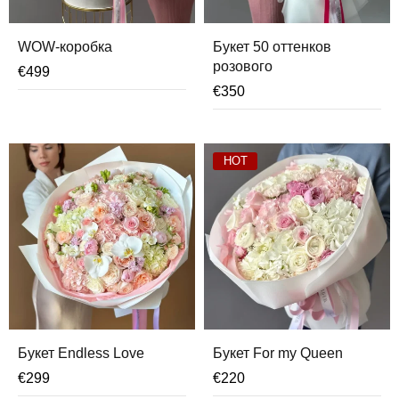
WOW-коробка
Букет 50 оттенков
розового
€
499
€
350
HOT
Букет Endless Love
Букет For my Queen
€
299
€
220