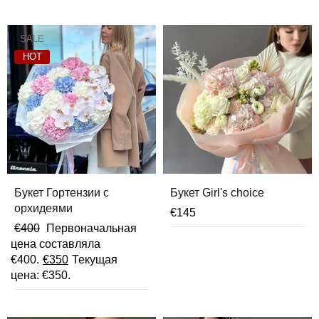
SALE
HOT
Букет Гортензии с
Букет Girl's choice
орхидеями
€
145
€
400
Первоначальная
цена составляла
€400.
€
350
Текущая
цена: €350.