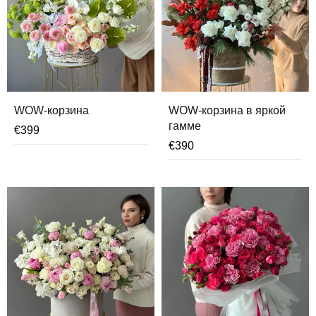
WOW-корзина
WOW-корзина в яркой
гамме
€
399
€
390