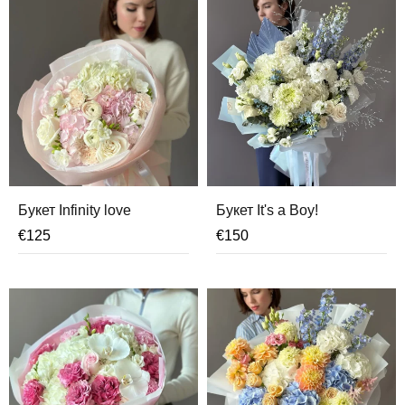
Букет Infinity love
Букет It's a Boy!
€
125
€
150