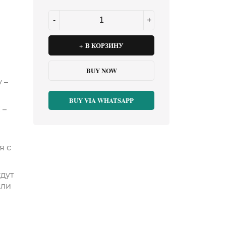
В КОРЗИНУ
BUY NOW
 –
BUY VIA WHATSAPP
 –
я с
удут
сли