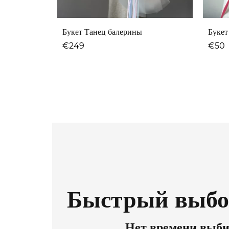
Букет Танец балерины
Букет
€
249
€
50
Быстрый выбо
Нет времени выби