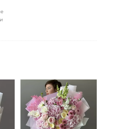
ие
ии