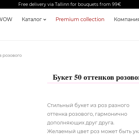
Free delivery via Tallinn for bouquets from 99€
 WOW
Каталог
Premium collection
Компани
в розового
Букет 50 оттенков розово
Стильный букет из роз разного
оттенка розового, гармонично
дополняющих друг друга.
Желаемый цвет роз может быть ук