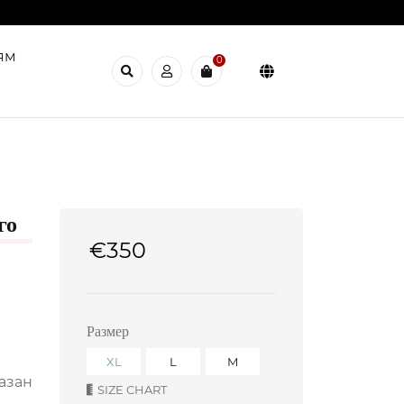
ям
0
го
€
350
Размер
XL
L
M
азан
SIZE CHART