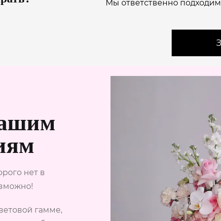
Мы ответственно подходим
З
Вашим
иям
орого нет в
озможно!
ветовой гамме,