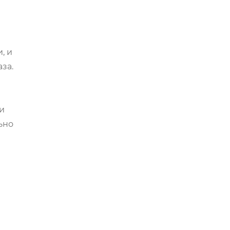
, и
за.
и
ьно