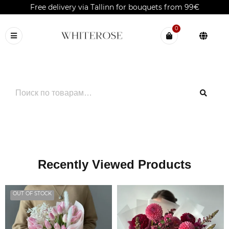
Free delivery via Tallinn for bouquets from 99€
0
Recently Viewed Products
OUT OF STOCK