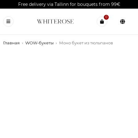
Free delivery via Tallinn for bouquets from 99€
0
Главная
›
WOW-букеты
›
Моно букет из тюльпанов
OUT OF STOCK