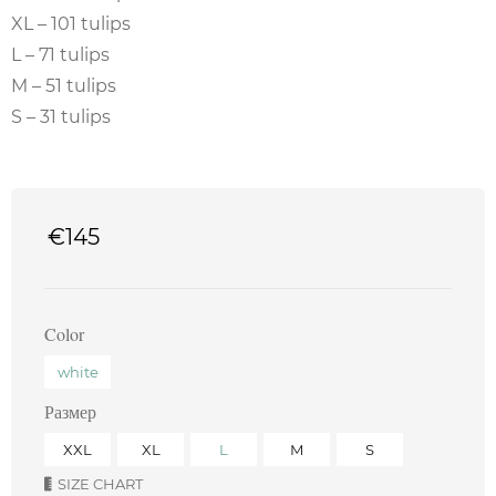
XL – 101 tulips
L – 71 tulips
M – 51 tulips
S – 31 tulips
€
145
Color
white
Размер
XXL
XL
L
M
S
SIZE CHART