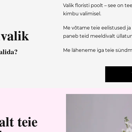
Valik floristi poolt – see on 
kimbu valimisel.
Me võtame teie eelistused ja
valik
paneb teid meeldivalt üllatum
alida?
Me läheneme iga teie sündm
lt teie