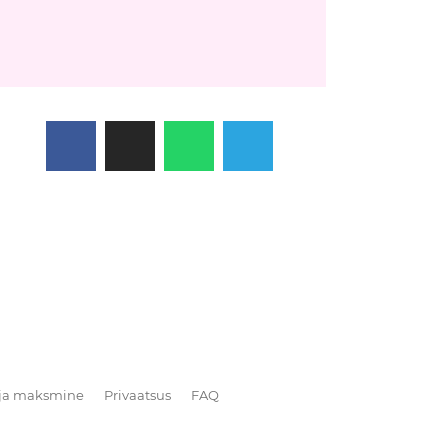
ja maksmine
Privaatsus
FAQ