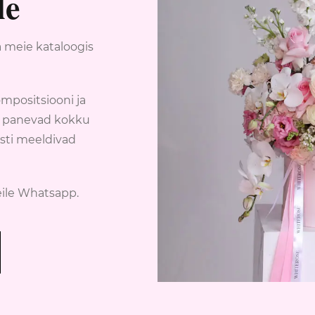
le
a meie kataloogis
mpositsiooni ja
id panevad kokku
asti meeldivad
eile Whatsapp.