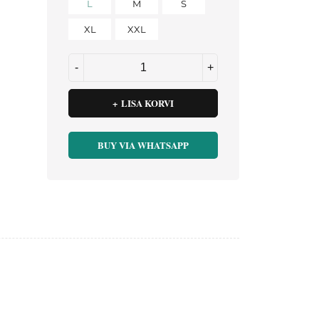
L
M
S
XL
XXL
LISA KORVI
BUY VIA WHATSAPP