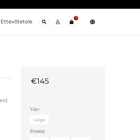
0
Ettevõtetele
€
145
eid
Värv
valge
Размер