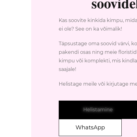
soovide
Kas soovite kinkida kimpu, mid
ei ole? See on ka võimalik!
Täpsustage oma soovid värvi, ko
pakendi osas ning meie florist
kimpu või komplekti, mis kindl
saajale!
Helistage meile või kirjutage m
Helistamine
WhatsApp