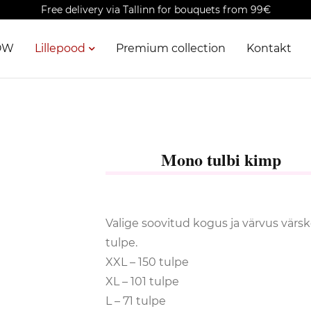
Free delivery via Tallinn for bouquets from 99€
OW
Lillepood
Premium collection
Kontakt
Mono tulbi kimp
Valige soovitud kogus ja värvus värsk
tulpe.
XXL – 150 tulpe
XL – 101 tulpe
L – 71 tulpe