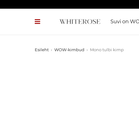
Suvi on W
Esileht
›
WOW-kimbud
›
Mono tulbi kimp
OUT OF STOCK