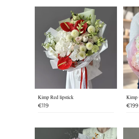
Kimp Red lipstick
Kimp 
€
119
€
199