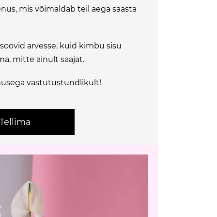
teenus, mis võimaldab teil aega säästa
 soovid arvesse, kuid kimbu sisu
a, mitte ainult saajat.
usega vastutustundlikult!
Tellima