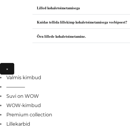
Lilled kohaletoimetamisega
Kuidas tellida lillekimp kohaletoimetamisega veebipoest?
Õrn lillede kohaletoimetamine.
×
Valmis kimbud
————
Suvi on WOW
WOW-kimbud
Premium collection
Lillekarbid