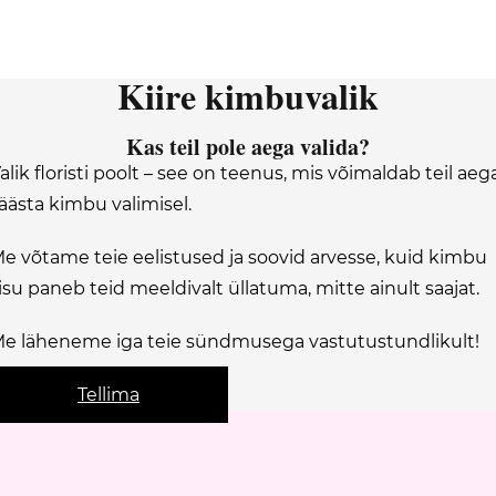
Kiire kimbuvalik
Kas teil pole aega valida?
alik floristi poolt – see on teenus, mis võimaldab teil aeg
äästa kimbu valimisel.
e võtame teie eelistused ja soovid arvesse, kuid kimbu
isu paneb teid meeldivalt üllatuma, mitte ainult saajat.
e läheneme iga teie sündmusega vastutustundlikult!
Tellima