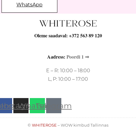
WhatsApp
Oleme saadaval:
+372 563 89 120
Aаdress:
Poordi 1 ⇒
E – R: 10:00 – 18:00
L, P: 10:00 – 17:00
ebook
Instagram
Whatsapp
Telegram
©
WHITEROSE
– WOW kimbud Tallinnas