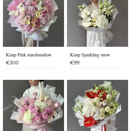
Kimp Pink marshmallow
Kimp Sparkling snow
€
300
€
99