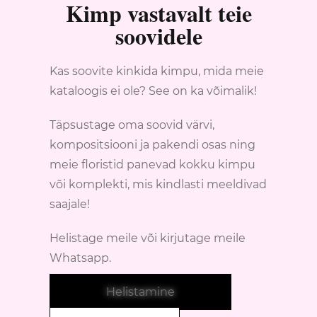
Kimp vastavalt teie
soovidele
Kas soovite kinkida kimpu, mida meie
kataloogis ei ole? See on ka võimalik!
Täpsustage oma soovid värvi,
kompositsiooni ja pakendi osas ning
meie floristid panevad kokku kimpu
või komplekti, mis kindlasti meeldivad
saajale!
Helistage meile või kirjutage meile
Whatsapp.
Helistamine