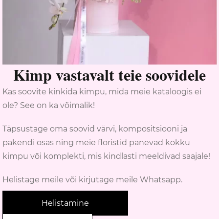
Kimp vastavalt teie soovidele
Kas soovite kinkida kimpu, mida meie kataloogis ei
ole? See on ka võimalik!
Täpsustage oma soovid värvi, kompositsiooni ja
pakendi osas ning meie floristid panevad kokku
kimpu või komplekti, mis kindlasti meeldivad saajale!
Helistage meile või kirjutage meile Whatsapp.
Helistamine