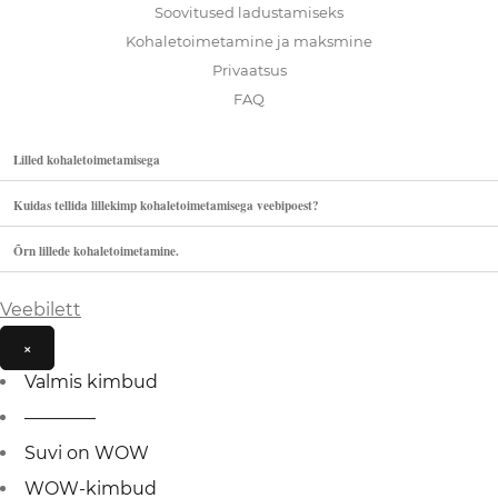
Soovitused ladustamiseks
Kohaletoimetamine ja maksmine
Privaatsus
FAQ
Lilled kohaletoimetamisega
Kuidas tellida lillekimp kohaletoimetamisega veebipoest?
Õrn lillede kohaletoimetamine.
Veebilett
×
Valmis kimbud
————
Suvi on WOW
WOW-kimbud