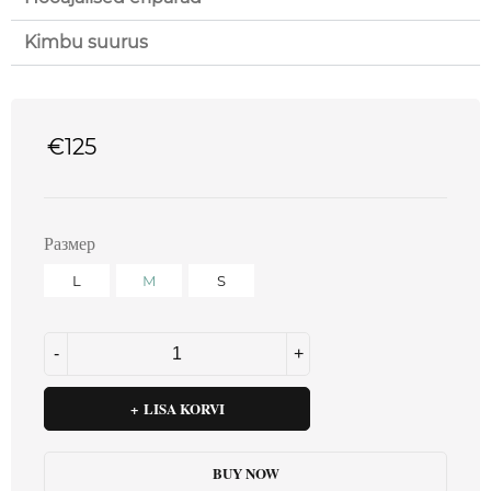
Kimbu suurus
€
125
Размер
L
M
S
LISA KORVI
BUY NOW