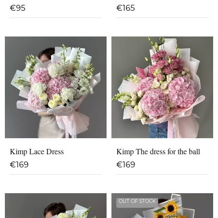
€
95
€
165
Kimp Lace Dress
Kimp The dress for the ball
€
169
€
169
OUT OF STOCK