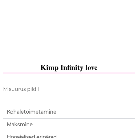
Kimp Infinity love
M suurus pildil
Kohaletoimetamine
Maksmine
Hooajalised eripärad