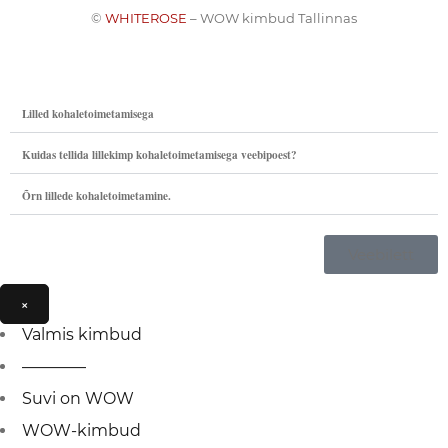
©
WHITEROSE
– WOW kimbud Tallinnas
Lilled kohaletoimetamisega
Kuidas tellida lillekimp kohaletoimetamisega veebipoest?
Õrn lillede kohaletoimetamine.
Veebilett
×
Valmis kimbud
————
Suvi on WOW
WOW-kimbud