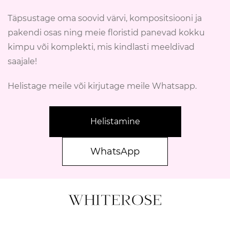
Täpsustage oma soovid värvi, kompositsiooni ja
pakendi osas ning meie floristid panevad kokku
kimpu või komplekti, mis kindlasti meeldivad
saajale!
Helistage meile või kirjutage meile Whatsapp.
Helistamine
WhatsApp