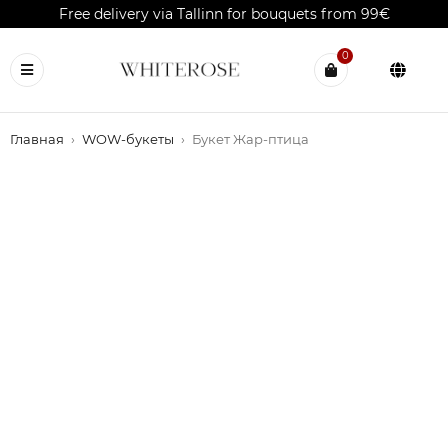
Free delivery via Tallinn for bouquets from 99€
0
Главная
›
WOW-букеты
›
Букет Жар-птица