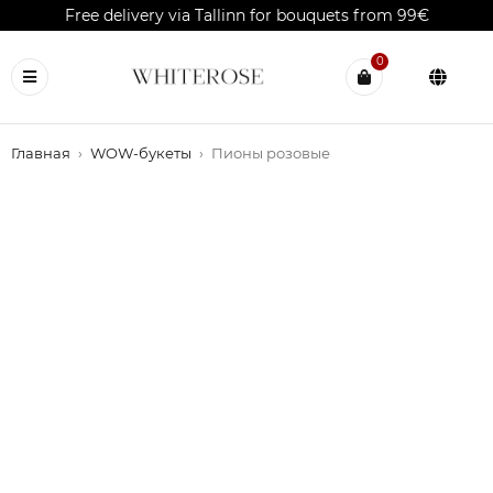
Free delivery via Tallinn for bouquets from 99€
0
Главная
›
WOW-букеты
›
Пионы розовые
OUT OF STOCK