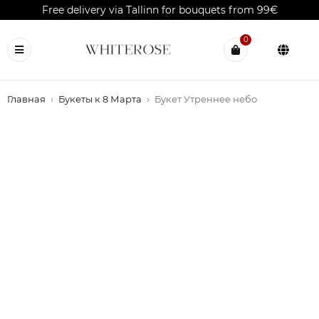
Free delivery via Tallinn for bouquets from 99€
0
Главная
›
Букеты к 8 Марта
›
Букет Утреннее небо