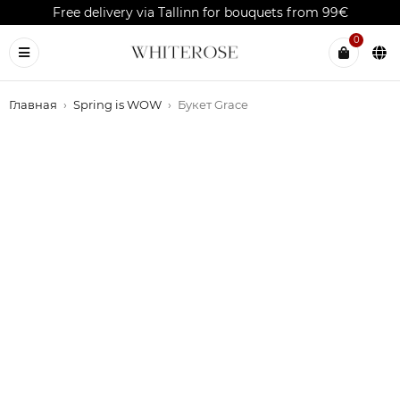
Free delivery via Tallinn for bouquets from 99€
0
Главная
›
Spring is WOW
›
Букет Grace